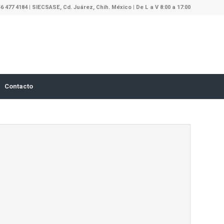
56 477 4184 | SIECSASE, Cd. Juárez, Chih. México | De L a V 8:00 a 17:00
Contacto