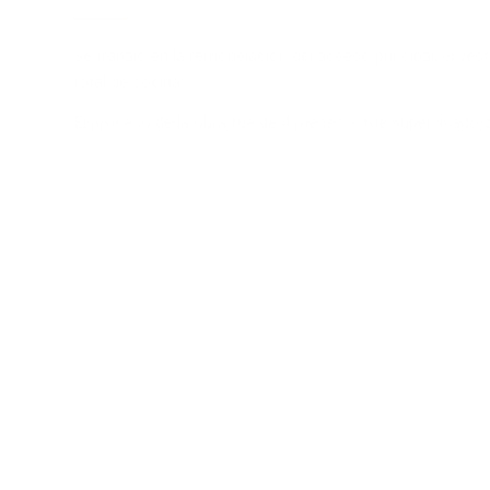
Se trabajo en la remodelación del acceso principal, el ve
total de cocina.
El proceso de la obra fue de 4 meses, y fue supervisado 
SMART SATELITE