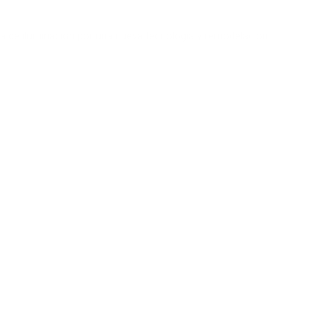
ema de iluminación por una nueva tecnología y remodelación