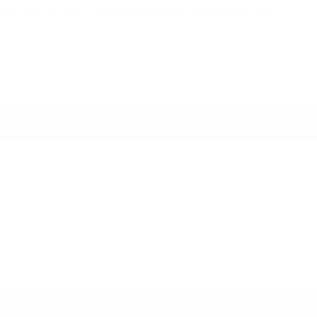
56 477 4184 | SIECSASE, Cd. Juárez, Chih. México | De L a V 8:00 a 17:00
Contacto