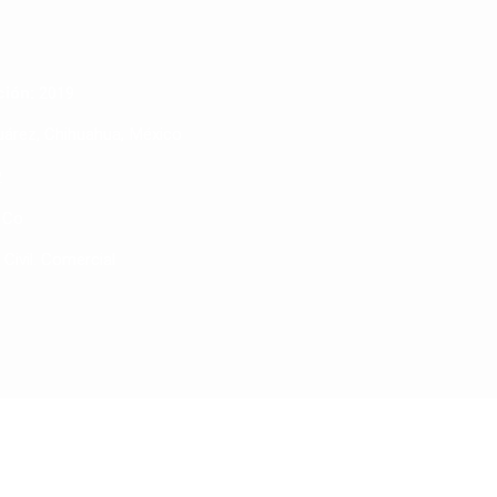
ión:
2019
árez, Chihuahua, México
2
 Co
 Civil. Comercial