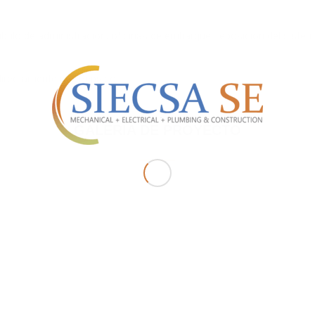
stíbulo de administración, oficinas de embarque, reposición del sist
directamente por Pepsico.
GALERÍA DE PROYECTO